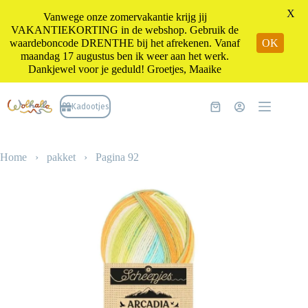
X
Vanwege onze zomervakantie krijg jij
VAKANTIEKORTING in de webshop. Gebruik de
waardeboncode DRENTHE bij het afrekenen. Vanaf
OK
maandag 17 augustus ben ik weer aan het werk.
Dankjewel voor je geduld! Groetjes, Maaike
Ga
naar
Kadootjes
Winkelwagen
de
inhoud
Home
›
pakket
›
Pagina 92