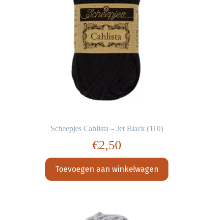
Scheepjes Cahlista – Jet Black (110)
€
2,50
Toevoegen aan winkelwagen