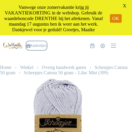
X
Vanwege onze zomervakantie krijg jij
VAKANTIEKORTING in de webshop. Gebruik de
waardeboncode DRENTHE bij het afrekenen. Vanaf
OK
maandag 17 augustus ben ik weer aan het werk.
Dankjewel voor je geduld! Groetjes, Maaike
Ga
naar
Kadootjes
Winkelwagen
de
inhoud
Home
›
Winkel
›
Overig handwerk garen
›
Scheepjes Catona
50 gram
›
Scheepjes Catona 50 gram – Lilac Mist (399)