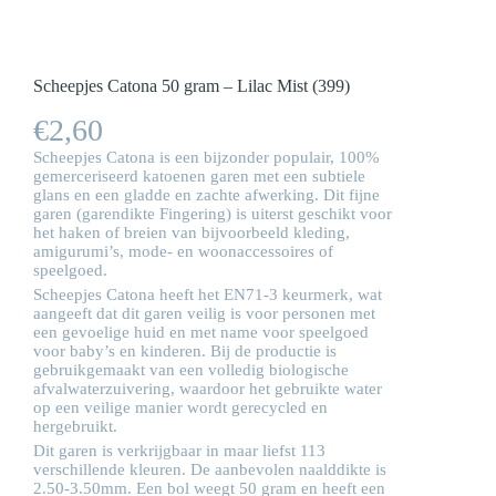
Scheepjes Catona 50 gram – Lilac Mist (399)
€
2,60
Scheepjes Catona is een bijzonder populair, 100%
gemerceriseerd katoenen garen met een subtiele
glans en een gladde en zachte afwerking. Dit fijne
garen (garendikte Fingering) is uiterst geschikt voor
het haken of breien van bijvoorbeeld kleding,
amigurumi’s, mode- en woonaccessoires of
speelgoed.
Scheepjes Catona heeft het EN71-3 keurmerk, wat
aangeeft dat dit garen veilig is voor personen met
een gevoelige huid en met name voor speelgoed
voor baby’s en kinderen. Bij de productie is
gebruikgemaakt van een volledig biologische
afvalwaterzuivering, waardoor het gebruikte water
op een veilige manier wordt gerecycled en
hergebruikt.
Dit garen is verkrijgbaar in maar liefst 113
verschillende kleuren. De aanbevolen naalddikte is
2.50-3.50mm. Een bol weegt 50 gram en heeft een