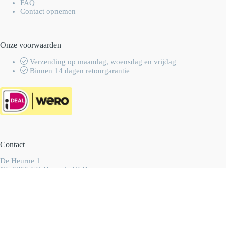
FAQ
Contact opnemen
Onze voorwaarden
Verzending op maandag, woensdag en vrijdag
Binnen 14 dagen retourgarantie
Contact
De Heurne 1
NL-7255 CK Hengelo GLD
Nederland
info@wolhalla.nl
+31 (0)657349751
Copyright 2003-2026 Wolhalla
-
Algemene voorwaarden
-
Privacyverklaring
- Ontwikkeld door
Best4u Group B.V.