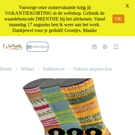
X
Vanwege onze zomervakantie krijg jij
VAKANTIEKORTING in de webshop. Gebruik de
waardeboncode DRENTHE bij het afrekenen. Vanaf
OK
maandag 17 augustus ben ik weer aan het werk.
Dankjewel voor je geduld! Groetjes, Maaike
Ga
naar
Kadootjes
Winkelwagen
de
inhoud
Home
›
Winkel
›
Sokkenwol
›
Sokken surprise box