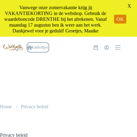
X
Vanwege onze zomervakantie krijg jij
VAKANTIEKORTING in de webshop. Gebruik de
waardeboncode DRENTHE bij het afrekenen. Vanaf
OK
maandag 17 augustus ben ik weer aan het werk.
Dankjewel voor je geduld! Groetjes, Maaike
Ga
naar
Kadootjes
Winkelwagen
de
inhoud
Home
›
Privacy beleid
Privacy beleid