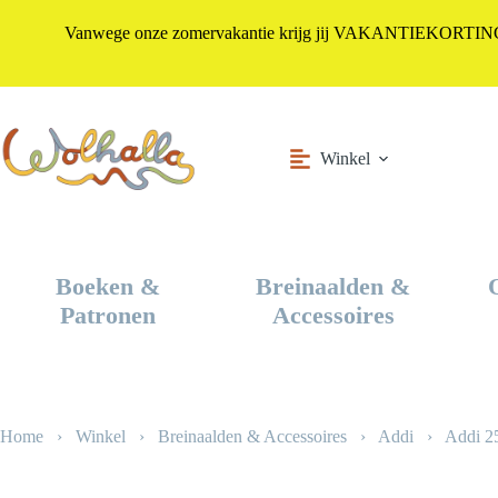
Vanwege onze zomervakantie krijg jij VAKANTIEKORTING i
Ga
naar
de
inhoud
Winkel
Boeken &
Breinaalden &
Patronen
Accessoires
Home
›
Winkel
›
Breinaalden & Accessoires
›
Addi
›
Addi 2