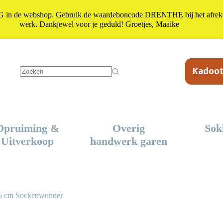
n de webshop. Gebruik de waardeboncode DRENTHE bij het afrekene
werk. Dankjewel voor je geduld! Groetjes, Maaike
Kadoot
Geen
resultaten
Opruiming &
Overig
Sok
Uitverkoop
handwerk garen
5 cm Sockenwunder