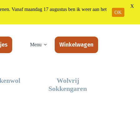
X
n. Vanaf maandag 17 augustus ben ik weer aan het
OK
jes
Winkelwagen
Menu
kenwol
Wolvrij
Sokkengaren