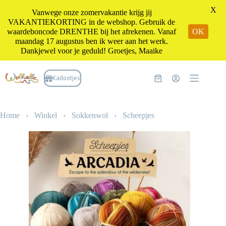
X
Vanwege onze zomervakantie krijg jij
VAKANTIEKORTING in de webshop. Gebruik de
waardeboncode DRENTHE bij het afrekenen. Vanaf
OK
maandag 17 augustus ben ik weer aan het werk.
Dankjewel voor je geduld! Groetjes, Maaike
Ga
naar
Kadootjes
Winkelwagen
de
inhoud
Home
›
Winkel
›
Sokkenwol
›
Scheepjes