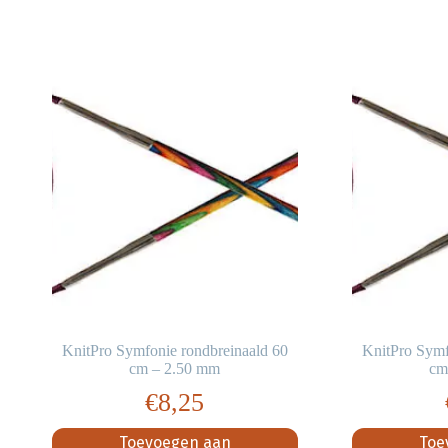
KnitPro Symfonie rondbreinaald 60
KnitPro Symf
cm – 2.50 mm
cm
€
8,25
Toevoegen aan
Toe