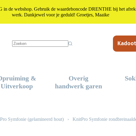
n de webshop. Gebruik de waardeboncode DRENTHE bij het afrekene
werk. Dankjewel voor je geduld! Groetjes, Maaike
Kadoot
Geen
resultaten
Opruiming &
Overig
Sok
Uitverkoop
handwerk garen
Pro Symfonie (gelamineerd hout)
›
KnitPro Symfonie rondbreinaald