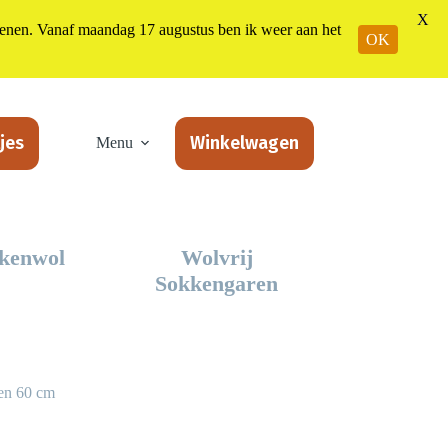
X
n. Vanaf maandag 17 augustus ben ik weer aan het
OK
jes
Winkelwagen
Menu
kenwol
Wolvrij
Sokkengaren
en 60 cm