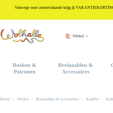
Vanwege onze zomervakantie krijg jij VAKANTIEKORTING i
Ga
naar
de
inhoud
Winkel
Boeken &
Breinaalden &
Patronen
Accessoires
Home
›
Winkel
›
Breinaalden & Accessoires
›
KnitPro
›
Knit