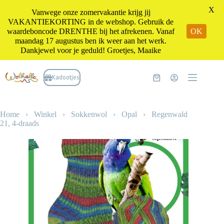
X
Vanwege onze zomervakantie krijg jij
VAKANTIEKORTING in de webshop. Gebruik de
waardeboncode DRENTHE bij het afrekenen. Vanaf
OK
maandag 17 augustus ben ik weer aan het werk.
Dankjewel voor je geduld! Groetjes, Maaike
Ga
naar
Kadootjes
Winkelwagen
de
inhoud
Home
›
Winkel
›
Sokkenwol
›
Opal
›
Regenwald
21, 4-draads