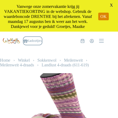
X
Vanwege onze zomervakantie krijg jij
VAKANTIEKORTING in de webshop. Gebruik de
waardeboncode DRENTHE bij het afrekenen. Vanaf
OK
maandag 17 augustus ben ik weer aan het werk.
Dankjewel voor je geduld! Groetjes, Maaike
Ga
naar
Kadootjes
Winkelwagen
de
inhoud
Home
›
Winkel
›
Sokkenwol
›
Meilenweit
›
Meilenweit 4-draads
›
Landlust 4-draads (611-619)