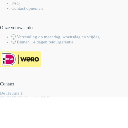
FAQ
Contact opnemen
Onze voorwaarden
Verzending op maandag, woensdag en vrijdag
Binnen 14 dagen retourgarantie
Contact
De Heurne 1
NL-7255 CK Hengelo GLD
Nederland
info@wolhalla.nl
+31 (0)657349751
Copyright 2003-2026 Wolhalla
-
Algemene voorwaarden
-