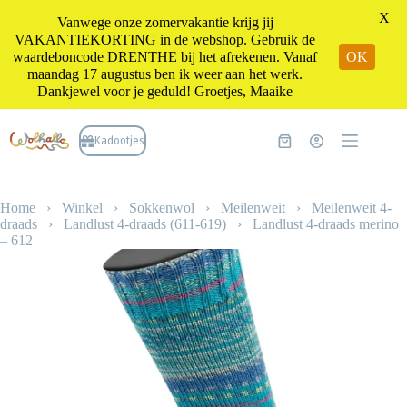
X
Vanwege onze zomervakantie krijg jij
VAKANTIEKORTING in de webshop. Gebruik de
waardeboncode DRENTHE bij het afrekenen. Vanaf
OK
maandag 17 augustus ben ik weer aan het werk.
Dankjewel voor je geduld! Groetjes, Maaike
Ga
naar
Kadootjes
Winkelwagen
de
inhoud
Home
›
Winkel
›
Sokkenwol
›
Meilenweit
›
Meilenweit 4-
draads
›
Landlust 4-draads (611-619)
›
Landlust 4-draads merino
– 612