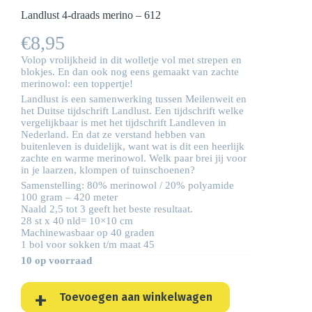
Landlust 4-draads merino – 612
€
8,95
Volop vrolijkheid in dit wolletje vol met strepen en
blokjes. En dan ook nog eens gemaakt van zachte
merinowol: een toppertje!
Landlust is een samenwerking tussen Meilenweit en
het Duitse tijdschrift Landlust. Een tijdschrift welke
vergelijkbaar is met het tijdschrift Landleven in
Nederland. En dat ze verstand hebben van
buitenleven is duidelijk, want wat is dit een heerlijk
zachte en warme merinowol. Welk paar brei jij voor
in je laarzen, klompen of tuinschoenen?
Samenstelling: 80% merinowol / 20% polyamide
100 gram – 420 meter
Naald 2,5 tot 3 geeft het beste resultaat.
28 st x 40 nld= 10×10 cm
Machinewasbaar op 40 graden
1 bol voor sokken t/m maat 45
10 op voorraad
Toevoegen aan winkelwagen