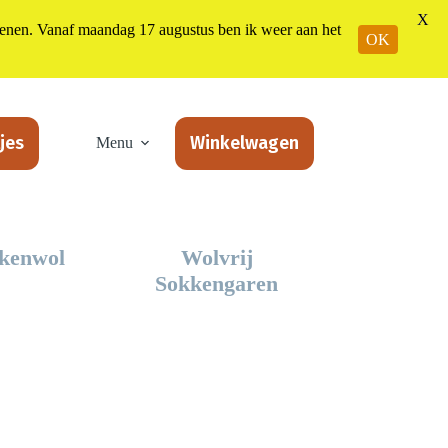
X
n. Vanaf maandag 17 augustus ben ik weer aan het
OK
jes
Winkelwagen
Menu
kenwol
Wolvrij
Sokkengaren