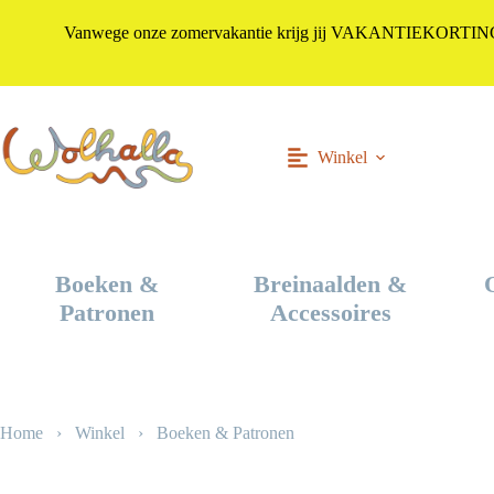
Vanwege onze zomervakantie krijg jij VAKANTIEKORTING i
Ga
naar
de
inhoud
Winkel
Boeken &
Breinaalden &
Patronen
Accessoires
Home
›
Winkel
›
Boeken & Patronen