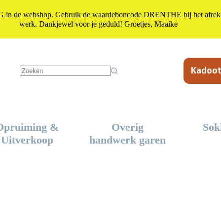
n de webshop. Gebruik de waardeboncode DRENTHE bij het afrekene
werk. Dankjewel voor je geduld! Groetjes, Maaike
Kadoot
Geen
resultaten
Opruiming &
Overig
Sok
Uitverkoop
handwerk garen