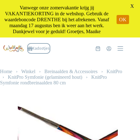
X
Vanwege onze zomervakantie krijg jij
VAKANTIEKORTING in de webshop. Gebruik de
waardeboncode DRENTHE bij het afrekenen. Vanaf
OK
maandag 17 augustus ben ik weer aan het werk.
Dankjewel voor je geduld! Groetjes, Maaike
Ga
naar
Kadootjes
Winkelwagen
de
inhoud
Home
›
Winkel
›
Breinaalden & Accessoires
›
KnitPro
›
KnitPro Symfonie (gelamineerd hout)
›
KnitPro
Symfonie rondbreinaalden 80 cm