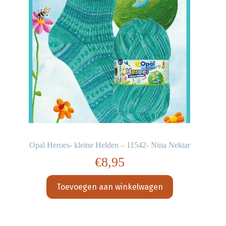
Opal Heroes- kleine Helden – 11542- Nina Nektar
€
8,95
Toevoegen aan winkelwagen