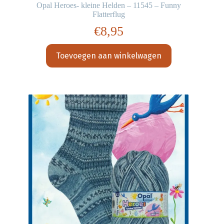
Opal Heroes- kleine Helden – 11545 – Funny
Flatterflug
€
8,95
Toevoegen aan winkelwagen