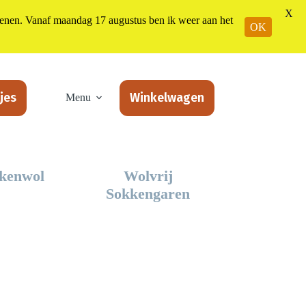
X
n. Vanaf maandag 17 augustus ben ik weer aan het
OK
jes
Winkelwagen
Menu
kenwol
Wolvrij
Sokkengaren