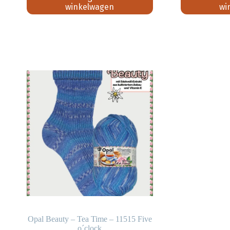
winkelwagen
wi
Opal Beauty – Tea Time – 11515 Five
o´clock