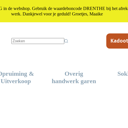
n de webshop. Gebruik de waardeboncode DRENTHE bij het afrekene
werk. Dankjewel voor je geduld! Groetjes, Maaike
Kadoot
Geen
resultaten
Opruiming &
Overig
Sok
Uitverkoop
handwerk garen