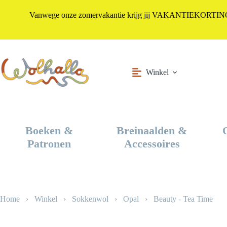
Vanwege onze zomervakantie krijg jij VAKANTIEKORTING i
Ga
naar
de
inhoud
Winkel
Boeken &
Breinaalden &
Patronen
Accessoires
Home
›
Winkel
›
Sokkenwol
›
Opal
›
Beauty - Tea Time