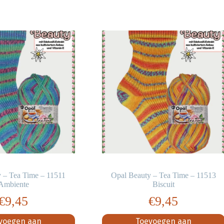
 – Tea Time – 11511
Opal Beauty – Tea Time – 11513
Ambiente
Biscuit
€
9,45
€
9,45
voegen aan
Toevoegen aan