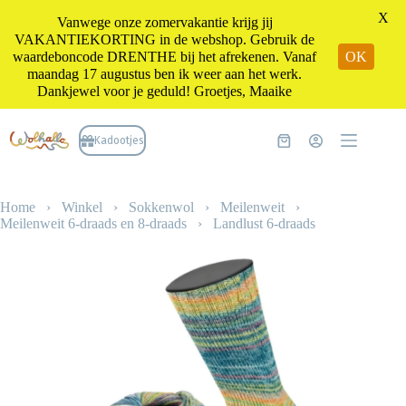
X
Vanwege onze zomervakantie krijg jij
VAKANTIEKORTING in de webshop. Gebruik de
waardeboncode DRENTHE bij het afrekenen. Vanaf
OK
maandag 17 augustus ben ik weer aan het werk.
Dankjewel voor je geduld! Groetjes, Maaike
Ga
naar
Kadootjes
Winkelwagen
de
inhoud
Home
›
Winkel
›
Sokkenwol
›
Meilenweit
›
Meilenweit 6-draads en 8-draads
›
Landlust 6-draads