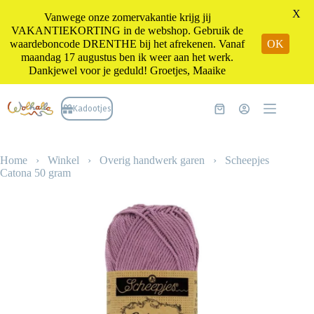
X
Vanwege onze zomervakantie krijg jij
VAKANTIEKORTING in de webshop. Gebruik de
waardeboncode DRENTHE bij het afrekenen. Vanaf
OK
maandag 17 augustus ben ik weer aan het werk.
Dankjewel voor je geduld! Groetjes, Maaike
Ga
naar
Kadootjes
Winkelwagen
de
inhoud
Home
›
Winkel
›
Overig handwerk garen
›
Scheepjes
Catona 50 gram