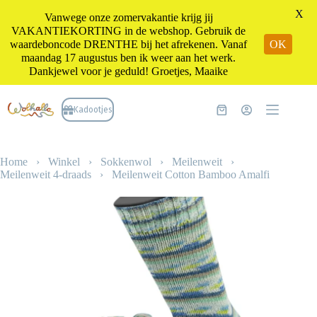
X
Vanwege onze zomervakantie krijg jij
VAKANTIEKORTING in de webshop. Gebruik de
waardeboncode DRENTHE bij het afrekenen. Vanaf
OK
maandag 17 augustus ben ik weer aan het werk.
Dankjewel voor je geduld! Groetjes, Maaike
Ga
naar
Kadootjes
Winkelwagen
de
inhoud
Home
›
Winkel
›
Sokkenwol
›
Meilenweit
›
Meilenweit 4-draads
›
Meilenweit Cotton Bamboo Amalfi