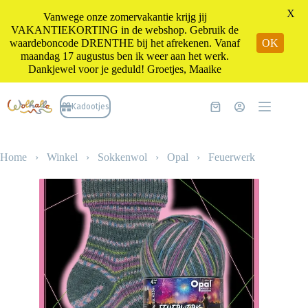
X
Vanwege onze zomervakantie krijg jij
VAKANTIEKORTING in de webshop. Gebruik de
waardeboncode DRENTHE bij het afrekenen. Vanaf
OK
maandag 17 augustus ben ik weer aan het werk.
Dankjewel voor je geduld! Groetjes, Maaike
Ga
naar
Kadootjes
Winkelwagen
de
inhoud
Home
›
Winkel
›
Sokkenwol
›
Opal
›
Feuerwerk