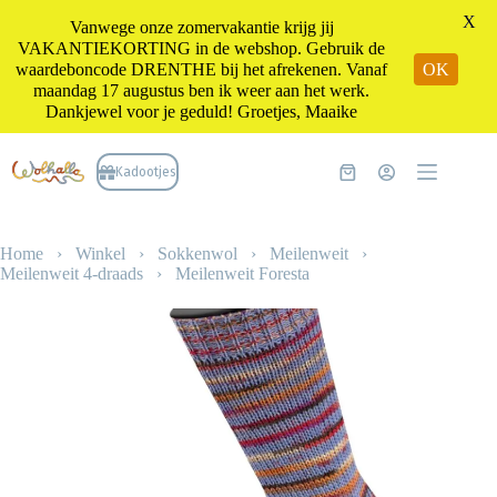
X
Vanwege onze zomervakantie krijg jij
VAKANTIEKORTING in de webshop. Gebruik de
waardeboncode DRENTHE bij het afrekenen. Vanaf
OK
maandag 17 augustus ben ik weer aan het werk.
Dankjewel voor je geduld! Groetjes, Maaike
Ga
naar
Kadootjes
Winkelwagen
de
inhoud
Home
›
Winkel
›
Sokkenwol
›
Meilenweit
›
Meilenweit 4-draads
›
Meilenweit Foresta