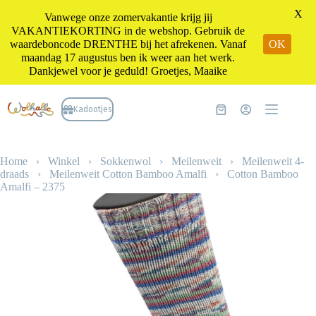
X
Vanwege onze zomervakantie krijg jij
VAKANTIEKORTING in de webshop. Gebruik de
waardeboncode DRENTHE bij het afrekenen. Vanaf
OK
maandag 17 augustus ben ik weer aan het werk.
Dankjewel voor je geduld! Groetjes, Maaike
Ga
naar
Kadootjes
Winkelwagen
de
inhoud
Home
›
Winkel
›
Sokkenwol
›
Meilenweit
›
Meilenweit 4-
draads
›
Meilenweit Cotton Bamboo Amalfi
›
Cotton Bamboo
Amalfi – 2375