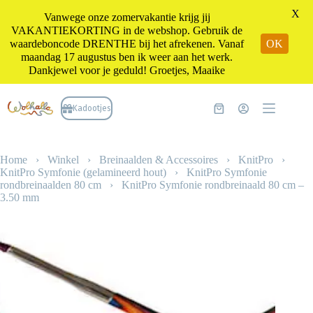
X
Vanwege onze zomervakantie krijg jij
VAKANTIEKORTING in de webshop. Gebruik de
waardeboncode DRENTHE bij het afrekenen. Vanaf
OK
maandag 17 augustus ben ik weer aan het werk.
Dankjewel voor je geduld! Groetjes, Maaike
Ga
naar
Kadootjes
Winkelwagen
de
inhoud
Home
›
Winkel
›
Breinaalden & Accessoires
›
KnitPro
›
KnitPro Symfonie (gelamineerd hout)
›
KnitPro Symfonie
rondbreinaalden 80 cm
›
KnitPro Symfonie rondbreinaald 80 cm –
3.50 mm