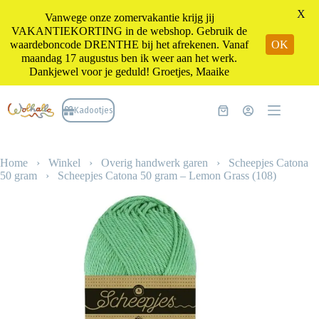
X
Vanwege onze zomervakantie krijg jij
VAKANTIEKORTING in de webshop. Gebruik de
waardeboncode DRENTHE bij het afrekenen. Vanaf
OK
maandag 17 augustus ben ik weer aan het werk.
Dankjewel voor je geduld! Groetjes, Maaike
Ga
naar
Kadootjes
Winkelwagen
de
inhoud
Home
›
Winkel
›
Overig handwerk garen
›
Scheepjes Catona
50 gram
›
Scheepjes Catona 50 gram – Lemon Grass (108)