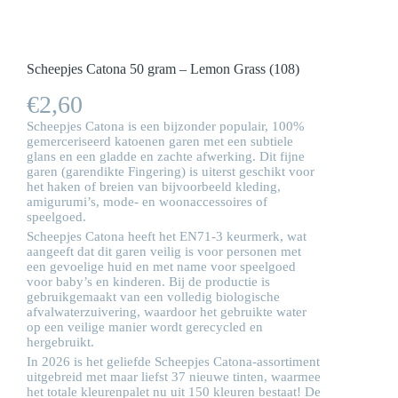
Scheepjes Catona 50 gram – Lemon Grass (108)
€
2,60
Scheepjes Catona is een bijzonder populair, 100%
gemerceriseerd katoenen garen met een subtiele
glans en een gladde en zachte afwerking. Dit fijne
garen (garendikte Fingering) is uiterst geschikt voor
het haken of breien van bijvoorbeeld kleding,
amigurumi’s, mode- en woonaccessoires of
speelgoed.
Scheepjes Catona heeft het EN71-3 keurmerk, wat
aangeeft dat dit garen veilig is voor personen met
een gevoelige huid en met name voor speelgoed
voor baby’s en kinderen. Bij de productie is
gebruikgemaakt van een volledig biologische
afvalwaterzuivering, waardoor het gebruikte water
op een veilige manier wordt gerecycled en
hergebruikt.
In 2026 is het geliefde Scheepjes Catona-assortiment
uitgebreid met maar liefst 37 nieuwe tinten, waarmee
het totale kleurenpalet nu uit 150 kleuren bestaat! De