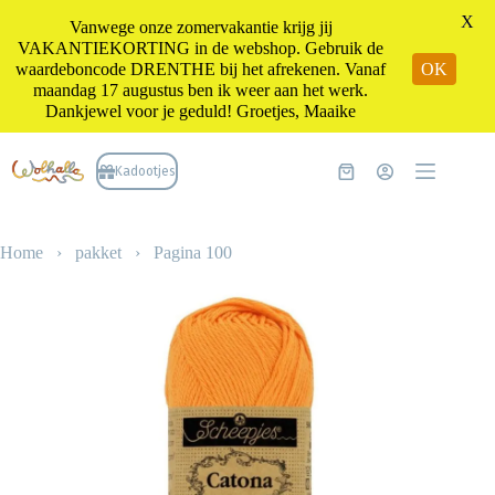
X
Vanwege onze zomervakantie krijg jij
VAKANTIEKORTING in de webshop. Gebruik de
waardeboncode DRENTHE bij het afrekenen. Vanaf
OK
maandag 17 augustus ben ik weer aan het werk.
Dankjewel voor je geduld! Groetjes, Maaike
Ga
naar
Kadootjes
Winkelwagen
de
inhoud
Home
›
pakket
›
Pagina 100