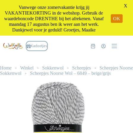
X
Vanwege onze zomervakantie krijg jij
VAKANTIEKORTING in de webshop. Gebruik de
waardeboncode DRENTHE bij het afrekenen. Vanaf
OK
maandag 17 augustus ben ik weer aan het werk.
Dankjewel voor je geduld! Groetjes, Maaike
Ga
naar
Kadootjes
Winkelwagen
de
inhoud
Home
›
Winkel
›
Sokkenwol
›
Scheepjes
›
Scheepjes Noorse
Sokkenwol
›
Scheepjes Noorse Wol – 6849 – beige/grijs