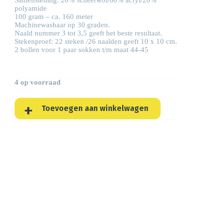
Samenstelling: 20% scheerwol/60% acryl/20%
polyamide
100 gram – ca. 160 meter
Machinewasbaar op 30 graden.
Naald nummer 3 tot 3,5 geeft het beste resultaat.
Stekenproef: 22 steken /26 naalden geeft 10 x 10 cm.
2 bollen voor 1 paar sokken t/m maat 44-45
4 op voorraad
Toevoegen aan winkelwagen