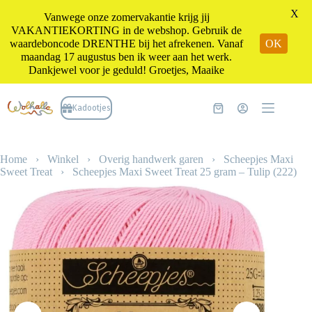
X
Vanwege onze zomervakantie krijg jij
VAKANTIEKORTING in de webshop. Gebruik de
waardeboncode DRENTHE bij het afrekenen. Vanaf
OK
maandag 17 augustus ben ik weer aan het werk.
Dankjewel voor je geduld! Groetjes, Maaike
Ga
naar
Kadootjes
Winkelwagen
de
inhoud
Home
›
Winkel
›
Overig handwerk garen
›
Scheepjes Maxi
Sweet Treat
›
Scheepjes Maxi Sweet Treat 25 gram – Tulip (222)