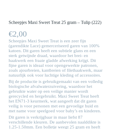
Scheepjes Maxi Sweet Treat 25 gram – Tulip (222)
€
2,00
Scheepjes Maxi Sweet Treat is een zeer fijn
(garendikte Lace) gemerceriseerd garen van 100%
katoen. Dit garen heeft een subtiele glans en een
sterk getwijnde draad, waardoor het brei- en
haakwerk een fraaie gladde afwerking krijgt. Dit
fijne garen is ideaal voor opengewerkte patronen,
zoals ajourbreien, kantbreien of filethaakwerk, maar
natuurlijk ook voor luchtige kleding of accessoires.
Bij de productie is gebruikgemaakt van een volledig
biologische afvalwaterzuivering, waardoor het
gebruikte water op een veilige manier wordt
gerecycled en hergebruikt. Maxi Sweet Treat heeft
het EN71-3 keurmerk, wat aangeeft dat dit garen
veilig is voor personen met een gevoelige huid en
met name voor speelgoed voor baby’s en kinderen.
Dit garen is verkrijgbaar in maar liefst 87
verschillende kleuren. De aanbevolen naalddikte is
1.25-1.50mm. Een bolletje weegt 25 gram en heeft