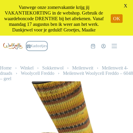
X
Vanwege onze zomervakantie krijg jij
VAKANTIEKORTING in de webshop. Gebruik de
waardeboncode DRENTHE bij het afrekenen. Vanaf
OK
maandag 17 augustus ben ik weer aan het werk.
Dankjewel voor je geduld! Groetjes, Maaike
Ga
naar
Kadootjes
Winkelwagen
de
inhoud
Home
›
Winkel
›
Sokkenwol
›
Meilenweit
›
Meilenweit 4-
draads
›
Woolycell Freddo
›
Meilenweit Woolycell Freddo – 6048
– geel