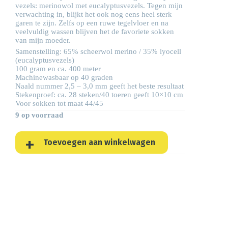
vezels: merinowol met eucalyptusvezels. Tegen mijn
verwachting in, blijkt het ook nog eens heel sterk
garen te zijn. Zelfs op een ruwe tegelvloer en na
veelvuldig wassen blijven het de favoriete sokken
van mijn moeder.
Samenstelling: 65% scheerwol merino / 35% lyocell
(eucalyptusvezels)
100 gram en ca. 400 meter
Machinewasbaar op 40 graden
Naald nummer 2,5 – 3,0 mm geeft het beste resultaat
Stekenproef: ca. 28 steken/40 toeren geeft 10×10 cm
Voor sokken tot maat 44/45
9 op voorraad
Toevoegen aan winkelwagen