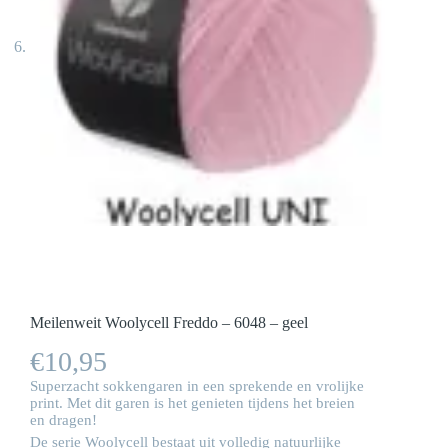
Meilenweit Woolycell Freddo – 6048 – geel
€
10,95
Superzacht sokkengaren in een sprekende en vrolijke
print. Met dit garen is het genieten tijdens het breien
en dragen!
De serie Woolycell bestaat uit volledig natuurlijke