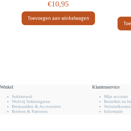
€
10,95
Toevoegen aan winkelwagen
Toe
Winkel
Klantenservice
Sokkenwol
Mijn account
Wolvrij Sokkengaren
Bestellen en b
Breinaalden & Accessoires
Verzendkosten
Boeken & Patronen
Informatie
Overig handwerk garen
FAQ
Opruiming & Uitverkoop
Contact opne