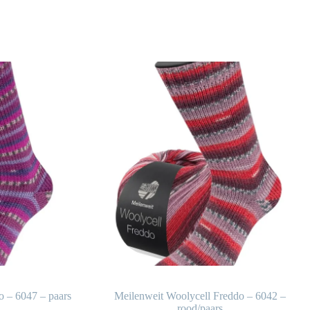
o – 6047 – paars
Meilenweit Woolycell Freddo – 6042 –
rood/paars