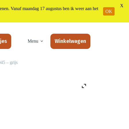
X
n. Vanaf maandag 17 augustus ben ik weer aan het
OK
jes
Winkelwagen
Menu
45 – grijs