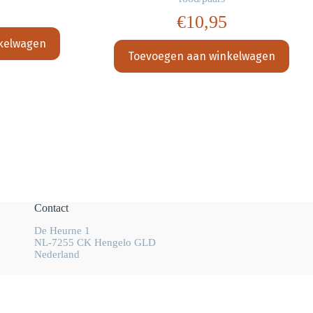
€
10,95
kelwagen
Toevoegen aan winkelwagen
Contact
De Heurne 1
NL-7255 CK Hengelo GLD
Nederland
info@wolhalla.nl
+31 (0)657349751