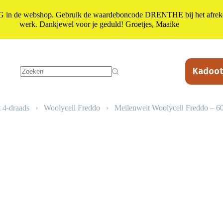
n de webshop. Gebruik de waardeboncode DRENTHE bij het afrekene
werk. Dankjewel voor je geduld! Groetjes, Maaike
Kadoot
Geen
resultaten
 4-draads
›
Woolycell Freddo
›
Meilenweit Woolycell Freddo – 60