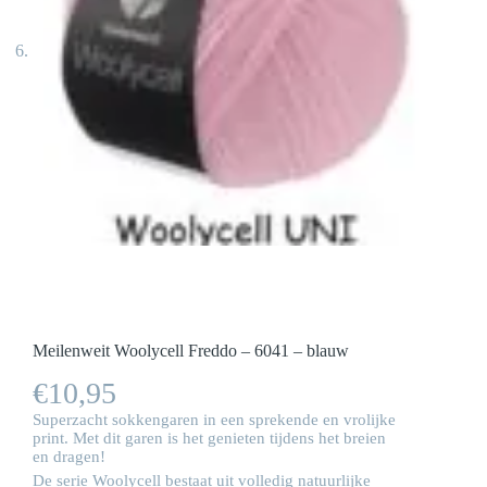
Meilenweit Woolycell Freddo – 6041 – blauw
€
10,95
Superzacht sokkengaren in een sprekende en vrolijke
print. Met dit garen is het genieten tijdens het breien
en dragen!
De serie Woolycell bestaat uit volledig natuurlijke