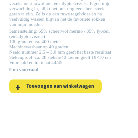
vezels: merinowol met eucalyptusvezels. Tegen mijn
verwachting in, blijkt het ook nog eens heel sterk
garen te zijn. Zelfs op een ruwe tegelvloer en na
veelvuldig wassen blijven het de favoriete sokken
van mijn moeder.
Samenstelling: 65% scheerwol merino / 35% lyocell
(eucalyptusvezels)
100 gram en ca. 400 meter
Machinewasbaar op 40 graden
Naald nummer 2,5 – 3,0 mm geeft het beste resultaat
Stekenproef: ca. 28 steken/40 toeren geeft 10×10 cm
Voor sokken tot maat 44/45
9 op voorraad
Toevoegen aan winkelwagen