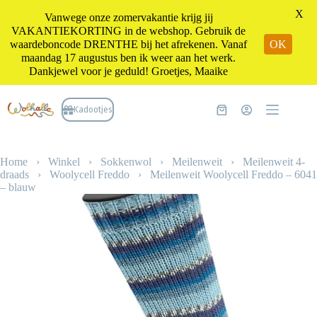
X
Vanwege onze zomervakantie krijg jij
VAKANTIEKORTING in de webshop. Gebruik de
waardeboncode DRENTHE bij het afrekenen. Vanaf
OK
maandag 17 augustus ben ik weer aan het werk.
Dankjewel voor je geduld! Groetjes, Maaike
Ga
naar
Kadootjes
Winkelwagen
de
inhoud
Home
›
Winkel
›
Sokkenwol
›
Meilenweit
›
Meilenweit 4-
draads
›
Woolycell Freddo
›
Meilenweit Woolycell Freddo – 6041
– blauw