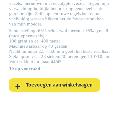
vezels: merinowol met eucalyptusvezels. Tegen mijn
verwachting in, blijkt het ook nog eens heel sterk
garen te zijn. Zelfs op een ruwe tegelvloer en na
veelvuldig wassen blijven het de favoriete sokken
van mijn moeder.
Samenstelling: 65% scheerwol merino / 35% lyocell
(eucalyptusvezels)
100 gram en ca. 400 meter
Machinewasbaar op 40 graden
Naald nummer 2,5 – 3,0 mm geeft het beste resultaat
Stekenproef: ca. 28 steken/40 toeren geeft 10×10 cm
Voor sokken tot maat 44/45
10 op voorraad
Toevoegen aan winkelwagen