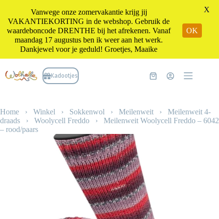
X
Vanwege onze zomervakantie krijg jij
VAKANTIEKORTING in de webshop. Gebruik de
waardeboncode DRENTHE bij het afrekenen. Vanaf
OK
maandag 17 augustus ben ik weer aan het werk.
Dankjewel voor je geduld! Groetjes, Maaike
Ga
naar
Kadootjes
Winkelwagen
de
inhoud
Home
›
Winkel
›
Sokkenwol
›
Meilenweit
›
Meilenweit 4-
draads
›
Woolycell Freddo
›
Meilenweit Woolycell Freddo – 6042
– rood/paars