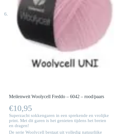
Meilenweit Woolycell Freddo – 6042 – rood/paars
€
10,95
Superzacht sokkengaren in een sprekende en vrolijke
print. Met dit garen is het genieten tijdens het breien
en dragen!
De serie Woolycell bestaat uit volledig natuurlijke