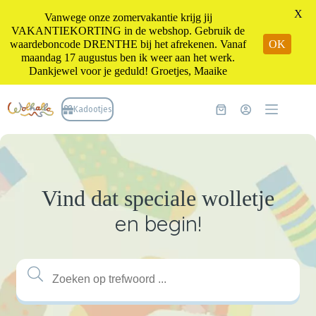
X
Vanwege onze zomervakantie krijg jij
VAKANTIEKORTING in de webshop. Gebruik de
waardeboncode DRENTHE bij het afrekenen. Vanaf
OK
maandag 17 augustus ben ik weer aan het werk.
Dankjewel voor je geduld! Groetjes, Maaike
Ga
naar
Kadootjes
Winkelwagen
de
inhoud
Vind dat speciale wolletje
en begin!