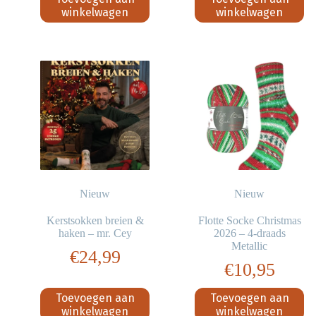
winkelwagen
winkelwagen
Nieuw
Nieuw
Kerstsokken breien &
Flotte Socke Christmas
haken – mr. Cey
2026 – 4-draads
Metallic
€
24,99
€
10,95
Toevoegen aan
Toevoegen aan
winkelwagen
winkelwagen