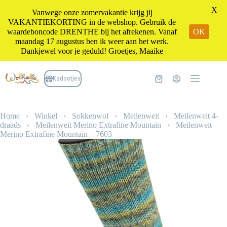
X
Vanwege onze zomervakantie krijg jij
VAKANTIEKORTING in de webshop. Gebruik de
waardeboncode DRENTHE bij het afrekenen. Vanaf
OK
maandag 17 augustus ben ik weer aan het werk.
Dankjewel voor je geduld! Groetjes, Maaike
Ga
naar
Kadootjes
Winkelwagen
de
inhoud
Home
›
Winkel
›
Sokkenwol
›
Meilenweit
›
Meilenweit 4-
draads
›
Meilenweit Merino Extrafine Mountain
›
Meilenweit
Merino Extrafine Mountain – 7603