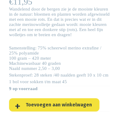
€
11,95
Wandelend door de bergen zie je de mooiste kleuren
in de natuur: bloemen en planten worden afgewisseld
met een mooie rots. En dat is precies wat er in dit
zachte merinowolletje gedaan wordt: mooie kleuren
met af en toe een donkere stip (rots). Een heel fijn
wolletjes om te breien en
dragen!
Samenstelling: 75% scheerwol merino extrafine /
25% polyamide
100 gram – 420 meter
Machinewasbaar 40 graden
Naald nummer 2,50 – 3,00
Stekenproef: 28 steken /40 naalden geeft 10 x 10 cm
1 bol voor sokken t/m maat 45
9 op voorraad
Toevoegen aan winkelwagen