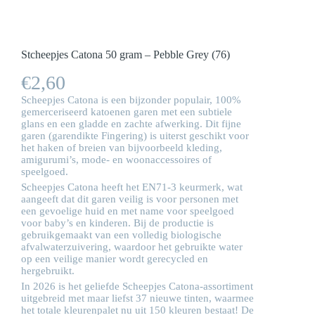
Stcheepjes Catona 50 gram – Pebble Grey (76)
€
2,60
Scheepjes Catona is een bijzonder populair, 100%
gemerceriseerd katoenen garen met een subtiele
glans en een gladde en zachte afwerking. Dit fijne
garen (garendikte Fingering) is uiterst geschikt voor
het haken of breien van bijvoorbeeld kleding,
amigurumi’s, mode- en woonaccessoires of
speelgoed.
Scheepjes Catona heeft het EN71-3 keurmerk, wat
aangeeft dat dit garen veilig is voor personen met
een gevoelige huid en met name voor speelgoed
voor baby’s en kinderen. Bij de productie is
gebruikgemaakt van een volledig biologische
afvalwaterzuivering, waardoor het gebruikte water
op een veilige manier wordt gerecycled en
hergebruikt.
In 2026 is het geliefde Scheepjes Catona-assortiment
uitgebreid met maar liefst 37 nieuwe tinten, waarmee
het totale kleurenpalet nu uit 150 kleuren bestaat! De