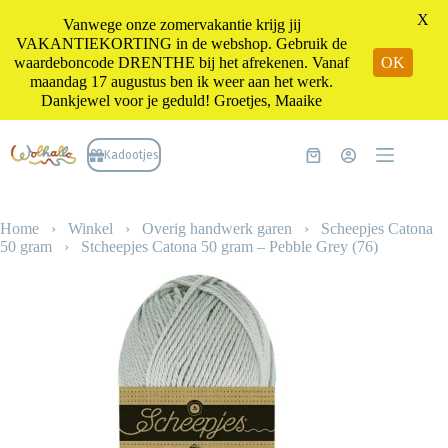
X
Vanwege onze zomervakantie krijg jij
VAKANTIEKORTING in de webshop. Gebruik de
waardeboncode DRENTHE bij het afrekenen. Vanaf
OK
maandag 17 augustus ben ik weer aan het werk.
Dankjewel voor je geduld! Groetjes, Maaike
Ga
naar
Kadootjes
Winkelwagen
de
inhoud
Home
›
Winkel
›
Overig handwerk garen
›
Scheepjes Catona
50 gram
›
Stcheepjes Catona 50 gram – Pebble Grey (76)