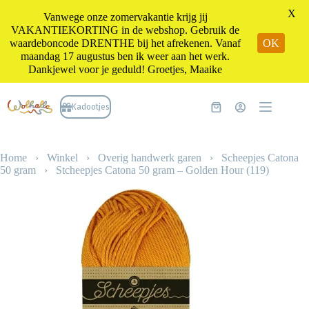
X
Vanwege onze zomervakantie krijg jij
VAKANTIEKORTING in de webshop. Gebruik de
waardeboncode DRENTHE bij het afrekenen. Vanaf
OK
maandag 17 augustus ben ik weer aan het werk.
Dankjewel voor je geduld! Groetjes, Maaike
Ga
naar
Kadootjes
Winkelwagen
de
inhoud
Home
›
Winkel
›
Overig handwerk garen
›
Scheepjes Catona
50 gram
›
Stcheepjes Catona 50 gram – Golden Hour (119)