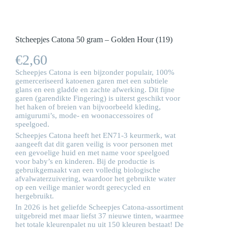
Stcheepjes Catona 50 gram – Golden Hour (119)
€
2,60
Scheepjes Catona is een bijzonder populair, 100%
gemerceriseerd katoenen garen met een subtiele
glans en een gladde en zachte afwerking. Dit fijne
garen (garendikte Fingering) is uiterst geschikt voor
het haken of breien van bijvoorbeeld kleding,
amigurumi’s, mode- en woonaccessoires of
speelgoed.
Scheepjes Catona heeft het EN71-3 keurmerk, wat
aangeeft dat dit garen veilig is voor personen met
een gevoelige huid en met name voor speelgoed
voor baby’s en kinderen. Bij de productie is
gebruikgemaakt van een volledig biologische
afvalwaterzuivering, waardoor het gebruikte water
op een veilige manier wordt gerecycled en
hergebruikt.
In 2026 is het geliefde Scheepjes Catona-assortiment
uitgebreid met maar liefst 37 nieuwe tinten, waarmee
het totale kleurenpalet nu uit 150 kleuren bestaat! De