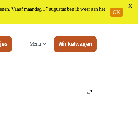
X
n. Vanaf maandag 17 augustus ben ik weer aan het
OK
jes
Winkelwagen
Menu