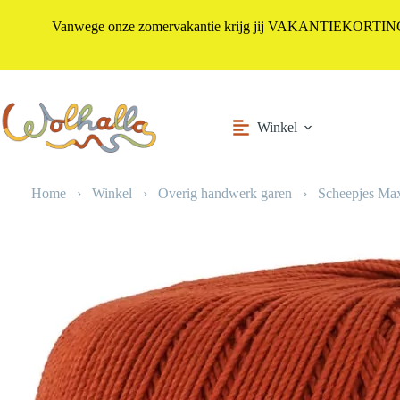
Vanwege onze zomervakantie krijg jij VAKANTIEKORTING i
Ga
naar
de
inhoud
Winkel
Home
›
Winkel
›
Overig handwerk garen
›
Scheepjes Max