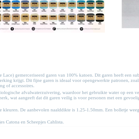
te Lace) gemerceriseerd garen van 100% katoen. Dit garen heeft een subt
king krijgt. Dit fijne garen is ideaal voor opengewerkte patronen, zoal
ng of accessoires.
biologische afvalwaterzuivering, waardoor het gebruikte water op een v
erk, wat aangeeft dat dit garen veilig is voor personen met een gevoe
ende kleuren. De aanbevolen naalddikte is 1.25-1.50mm. Een bolletje wee
jes
Catona
en Scheepjes
Cahlista
.