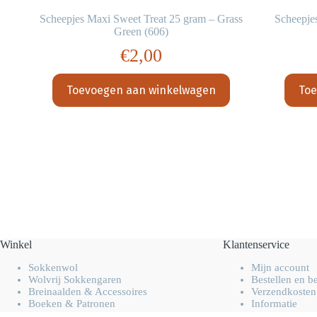
an
Scheepjes Maxi Sweet Treat 25 gram – Grass
Scheepje
Green (606)
€
2,00
Toevoegen aan winkelwagen
Toe
Winkel
Klantenservice
Sokkenwol
Mijn account
Wolvrij Sokkengaren
Bestellen en b
Breinaalden & Accessoires
Verzendkosten
Boeken & Patronen
Informatie
Overig handwerk garen
FAQ