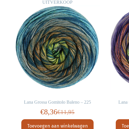
UITVERKOOP
Lana Grossa Gomitolo Baleno – 225
Lana 
€
8,36
€
11,95
ijke
Oorspronkelijke
Huidige
prijs
prijs
Toevoegen aan winkelwagen
Toe