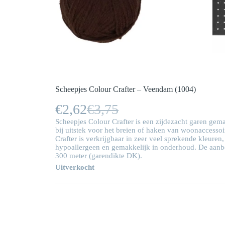
Scheepjes Colour Crafter – Veendam (1004)
€
2,62
€
3,75
Oorspronkelijke
Huidige
Scheepjes Colour Crafter is een zijdezacht garen gemaa
prijs
prijs
bij uitstek voor het breien of haken van woonaccesso
Crafter is verkrijgbaar in zeer veel sprekende kleuren
was:
is:
hypoallergeen en gemakkelijk in onderhoud. De aanbe
300 meter (garendikte DK).
€3,75.
€2,62.
Uitverkocht