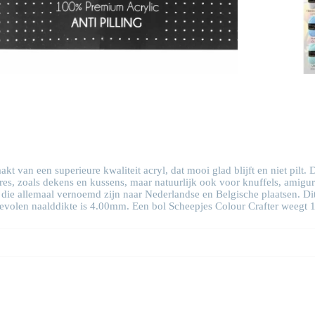
kt van een superieure kwaliteit acryl, dat mooi glad blijft en niet pilt
ires, zoals dekens en kussens, maar natuurlijk ook voor knuffels, amigu
, die allemaal vernoemd zijn naar Nederlandse en Belgische plaatsen. Di
volen naalddikte is 4.00mm. Een bol Scheepjes Colour Crafter weegt 1