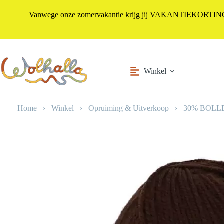
Vanwege onze zomervakantie krijg jij VAKANTIEKORTING i
Ga
naar
de
inhoud
Winkel
Home
›
Winkel
›
Opruiming & Uitverkoop
›
30% BOL