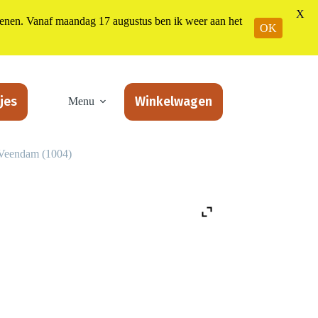
X
n. Vanaf maandag 17 augustus ben ik weer aan het
OK
jes
Winkelwagen
Menu
 Veendam (1004)