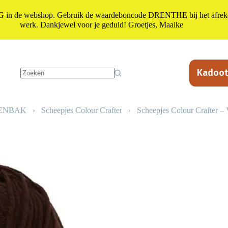
n de webshop. Gebruik de waardeboncode DRENTHE bij het afrekene
werk. Dankjewel voor je geduld! Groetjes, Maaike
Kadoot
Geen
resultaten
LENBAK
›
Scheepjes Colour Crafter
›
Scheepjes Colour Crafter –