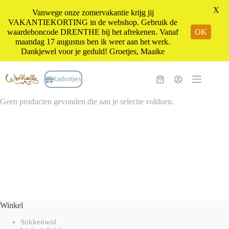
X
Vanwege onze zomervakantie krijg jij
VAKANTIEKORTING in de webshop. Gebruik de
waardeboncode DRENTHE bij het afrekenen. Vanaf
OK
maandag 17 augustus ben ik weer aan het werk.
Dankjewel voor je geduld! Groetjes, Maaike
Ga
naar
Kadootjes
Winkelwagen
de
inhoud
Geen producten gevonden die aan je selectie voldoen.
Winkel
Sokkenwol