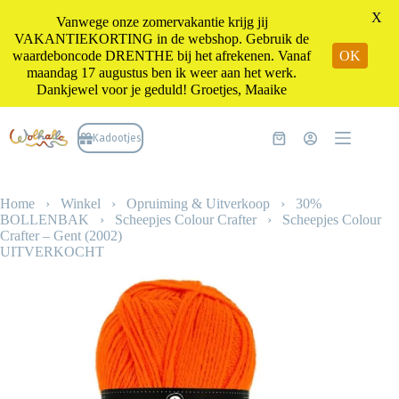
X
Vanwege onze zomervakantie krijg jij
VAKANTIEKORTING in de webshop. Gebruik de
waardeboncode DRENTHE bij het afrekenen. Vanaf
OK
maandag 17 augustus ben ik weer aan het werk.
Dankjewel voor je geduld! Groetjes, Maaike
Ga
naar
Kadootjes
Winkelwagen
de
inhoud
Home
›
Winkel
›
Opruiming & Uitverkoop
›
30%
BOLLENBAK
›
Scheepjes Colour Crafter
›
Scheepjes Colour
Crafter – Gent (2002)
UITVERKOCHT