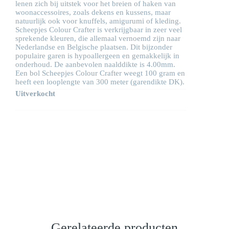
was:
is:
lenen zich bij uitstek voor het breien of haken van
woonaccessoires, zoals dekens en kussens, maar
€3,75.
€2,62.
natuurlijk ook voor knuffels, amigurumi of kleding.
Scheepjes Colour Crafter is verkrijgbaar in zeer veel
sprekende kleuren, die allemaal vernoemd zijn naar
Nederlandse en Belgische plaatsen. Dit bijzonder
populaire garen is hypoallergeen en gemakkelijk in
onderhoud. De aanbevolen naalddikte is 4.00mm.
Een bol Scheepjes Colour Crafter weegt 100 gram en
heeft een looplengte van 300 meter (garendikte DK).
Uitverkocht
Gerelateerde producten