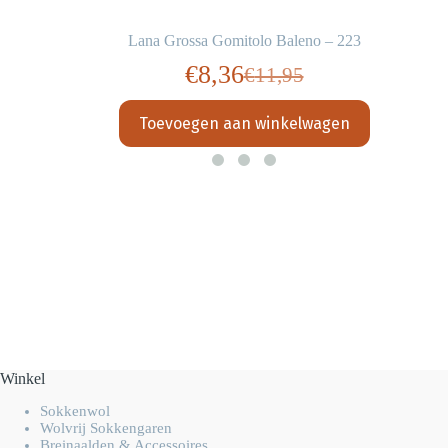
Lana Grossa Gomitolo Baleno – 223
€
8,36
€
11,95
Oorspronkelijke
Huidige
prijs
prijs
Toevoegen aan winkelwagen
was:
is:
€11,95.
€8,36.
Winkel
Sokkenwol
Wolvrij Sokkengaren
Breinaalden & Accessoires