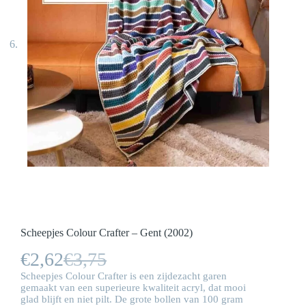
Scheepjes Colour Crafter – Gent (2002)
€
2,62
€
3,75
Oorspronkelijke
Huidige
Scheepjes Colour Crafter is een zijdezacht garen
prijs
prijs
gemaakt van een superieure kwaliteit acryl, dat mooi
glad blijft en niet pilt. De grote bollen van 100 gram