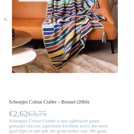
Scheepjes Colour Crafter – Brussel (2004)
€
2,62
€
3,75
Oorspronkelijke
Huidige
Scheepjes Colour Crafter is een zijdezacht garen
prijs
prijs
gemaakt van een superieure kwaliteit acryl, dat mooi
glad blijft en niet pilt. De grote bollen van 100 gram