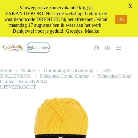
X
Vanwege onze zomervakantie krijg jij
VAKANTIEKORTING in de webshop. Gebruik de
waardeboncode DRENTHE bij het afrekenen. Vanaf
OK
maandag 17 augustus ben ik weer aan het werk.
Dankjewel voor je geduld! Groetjes, Maaike
Ga
naar
Kadootjes
Winkelwagen
de
inhoud
Home
›
Winkel
›
Opruiming & Uitverkoop
›
30%
BOLLENBAK
›
Scheepjes Colour Crafter
›
Scheepjes Colour
Crafter – Brussel (2004)
UITVERKOCHT