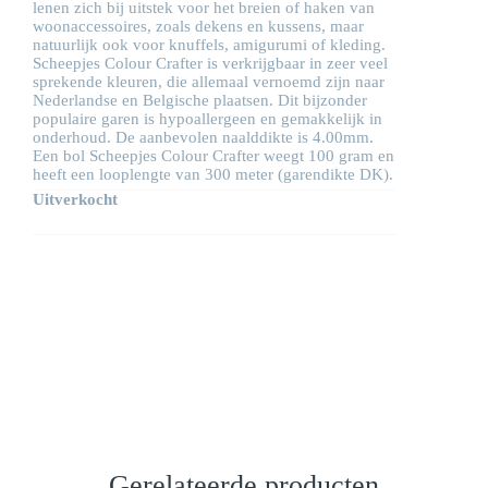
was:
is:
lenen zich bij uitstek voor het breien of haken van
woonaccessoires, zoals dekens en kussens, maar
€3,75.
€2,62.
natuurlijk ook voor knuffels, amigurumi of kleding.
Scheepjes Colour Crafter is verkrijgbaar in zeer veel
sprekende kleuren, die allemaal vernoemd zijn naar
Nederlandse en Belgische plaatsen. Dit bijzonder
populaire garen is hypoallergeen en gemakkelijk in
onderhoud. De aanbevolen naalddikte is 4.00mm.
Een bol Scheepjes Colour Crafter weegt 100 gram en
heeft een looplengte van 300 meter (garendikte DK).
Uitverkocht
Gerelateerde producten