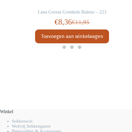
Lana Grossa Gomitolo Baleno – 223
€
8,36
€
11,95
Oorspronkelijke
Huidige
prijs
prijs
Toevoegen aan winkelwagen
was:
is:
€11,95.
€8,36.
Winkel
Sokkenwol
Wolvrij Sokkengaren
Breinaalden & Accessoires