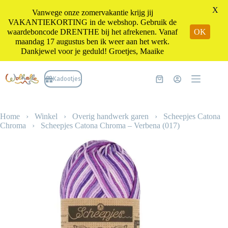
X
Vanwege onze zomervakantie krijg jij
VAKANTIEKORTING in de webshop. Gebruik de
waardeboncode DRENTHE bij het afrekenen. Vanaf
OK
maandag 17 augustus ben ik weer aan het werk.
Dankjewel voor je geduld! Groetjes, Maaike
Ga
naar
Kadootjes
Winkelwagen
de
inhoud
Home
›
Winkel
›
Overig handwerk garen
›
Scheepjes Catona
Chroma
›
Scheepjes Catona Chroma – Verbena (017)