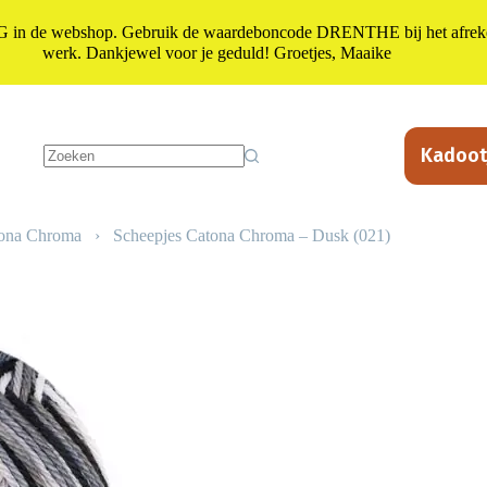
n de webshop. Gebruik de waardeboncode DRENTHE bij het afrekene
werk. Dankjewel voor je geduld! Groetjes, Maaike
Kadoot
Geen
resultaten
tona Chroma
›
Scheepjes Catona Chroma – Dusk (021)