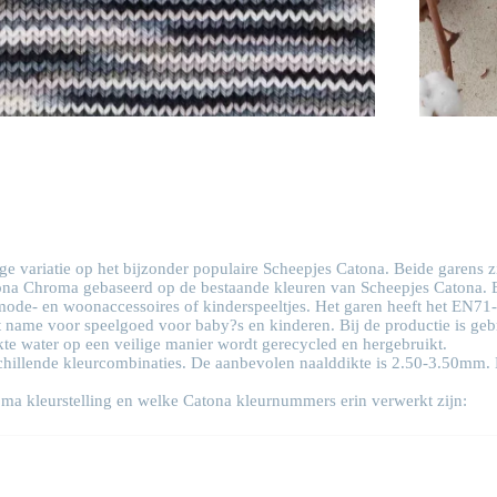
 variatie op het bijzonder populaire Scheepjes Catona. Beide garens zij
tona Chroma gebaseerd op de bestaande kleuren van Scheepjes Catona. 
mode- en woonaccessoires of kinderspeeltjes. Het garen heeft het EN71-
t name voor speelgoed voor baby?s en kinderen. Bij de productie is ge
kte water op een veilige manier wordt gerecycled en hergebruikt.
schillende kleurcombinaties. De aanbevolen naalddikte is 2.50-3.50mm.
ma kleurstelling en welke Catona kleurnummers erin verwerkt zijn: