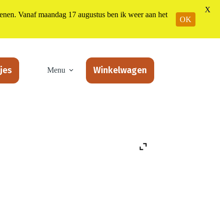
X
n. Vanaf maandag 17 augustus ben ik weer aan het
OK
jes
Winkelwagen
Menu