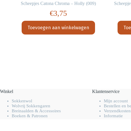
2)
Scheepjes Catona Chroma – Holly (009)
Scheepje
€
3,75
Toevoegen aan winkelwagen
Toe
Winkel
Klantenservice
Sokkenwol
Mijn account
Wolvrij Sokkengaren
Bestellen en b
Breinaalden & Accessoires
Verzendkosten
Boeken & Patronen
Informatie
Overig handwerk garen
FAQ
Opruiming & Uitverkoop
Contact opne