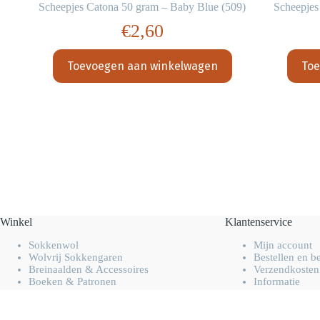
28)
Scheepjes Catona 50 gram – Baby Blue (509)
Scheepjes
€
2,60
Toevoegen aan winkelwagen
Toe
Winkel
Klantenservice
Sokkenwol
Mijn account
Wolvrij Sokkengaren
Bestellen en b
Breinaalden & Accessoires
Verzendkosten
Boeken & Patronen
Informatie
Overig handwerk garen
FAQ
Opruiming & Uitverkoop
Contact opne