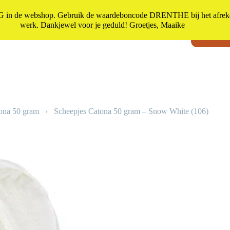
n de webshop. Gebruik de waardeboncode DRENTHE bij het afrekene
werk. Dankjewel voor je geduld! Groetjes, Maaike
Kadoot
Geen
resultaten
ona 50 gram
›
Scheepjes Catona 50 gram – Snow White (106)