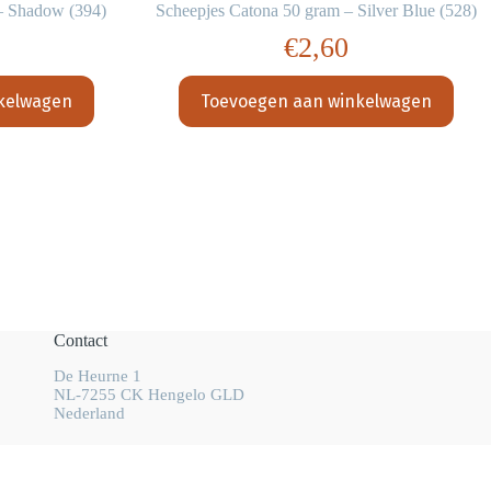
– Shadow (394)
Scheepjes Catona 50 gram – Silver Blue (528)
€
2,60
kelwagen
Toevoegen aan winkelwagen
Contact
De Heurne 1
NL-7255 CK Hengelo GLD
Nederland
info@wolhalla.nl
+31 (0)657349751