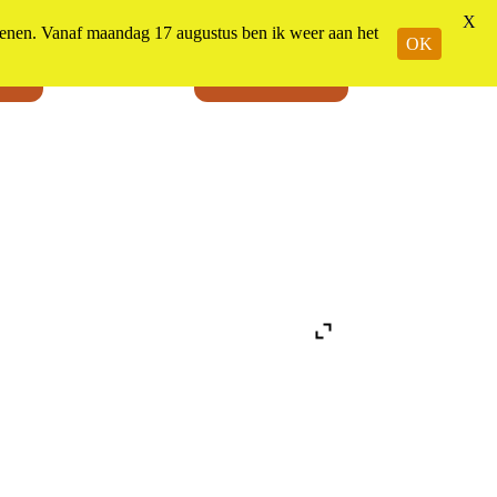
X
n. Vanaf maandag 17 augustus ben ik weer aan het
OK
jes
Winkelwagen
Menu