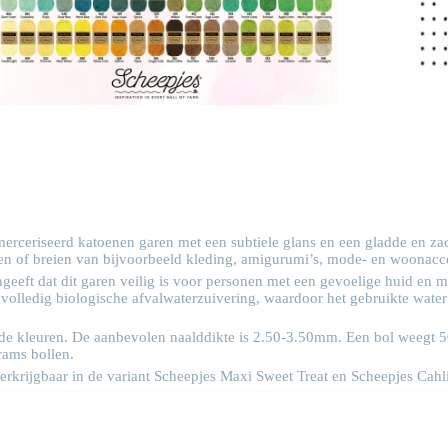
erceriseerd katoenen garen met een subtiele glans en een gladde en zac
aken of breien van bijvoorbeeld kleding, amigurumi’s, mode- en woonacc
eeft dat dit garen veilig is voor personen met een gevoelige huid en 
 volledig biologische afvalwaterzuivering, waardoor het gebruikte wate
llende kleuren. De aanbevolen naalddikte is 2.50-3.50mm. Een bol weegt 
rams bollen.
rkrijgbaar in de variant Scheepjes
Maxi Sweet Treat
en Scheepjes
Cahl