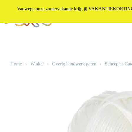
Vanwege onze zomervakantie krijg jij VAKANTIEKORTING i
Winkel
Ga
naar
de
inhoud
Home
›
Winkel
›
Overig handwerk garen
›
Scheepjes Cat