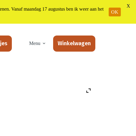
X
n. Vanaf maandag 17 augustus ben ik weer aan het
OK
jes
Winkelwagen
Menu