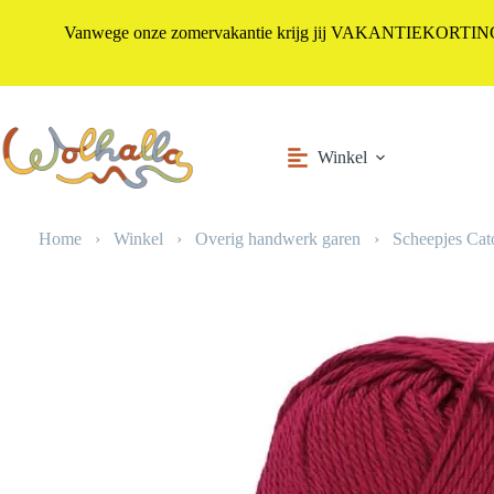
Vanwege onze zomervakantie krijg jij VAKANTIEKORTING i
Ga
naar
de
inhoud
Winkel
Home
›
Winkel
›
Overig handwerk garen
›
Scheepjes Cat