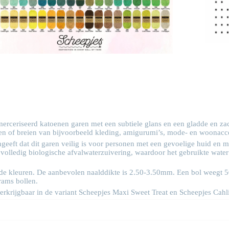
erceriseerd katoenen garen met een subtiele glans en een gladde en zac
aken of breien van bijvoorbeeld kleding, amigurumi’s, mode- en woonacc
eeft dat dit garen veilig is voor personen met een gevoelige huid en 
 volledig biologische afvalwaterzuivering, waardoor het gebruikte wate
llende kleuren. De aanbevolen naalddikte is 2.50-3.50mm. Een bol weegt 
rams bollen.
rkrijgbaar in de variant Scheepjes
Maxi Sweet Treat
en Scheepjes
Cahl