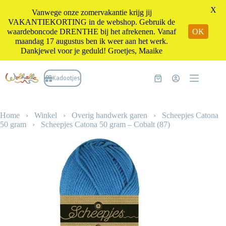
X
Vanwege onze zomervakantie krijg jij
VAKANTIEKORTING in de webshop. Gebruik de
waardeboncode DRENTHE bij het afrekenen. Vanaf
OK
maandag 17 augustus ben ik weer aan het werk.
Dankjewel voor je geduld! Groetjes, Maaike
Ga
naar
Kadootjes
Winkelwagen
de
inhoud
Home
›
Winkel
›
Overig handwerk garen
›
Scheepjes Catona
50 gram
›
Scheepjes Catona 50 gram – Cobalt (87)