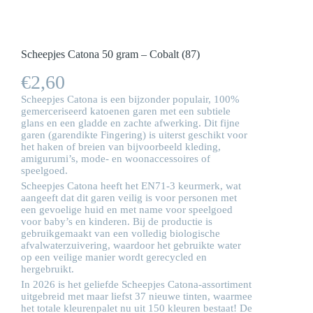
Scheepjes Catona 50 gram – Cobalt (87)
€
2,60
Scheepjes Catona is een bijzonder populair, 100%
gemerceriseerd katoenen garen met een subtiele
glans en een gladde en zachte afwerking. Dit fijne
garen (garendikte Fingering) is uiterst geschikt voor
het haken of breien van bijvoorbeeld kleding,
amigurumi’s, mode- en woonaccessoires of
speelgoed.
Scheepjes Catona heeft het EN71-3 keurmerk, wat
aangeeft dat dit garen veilig is voor personen met
een gevoelige huid en met name voor speelgoed
voor baby’s en kinderen. Bij de productie is
gebruikgemaakt van een volledig biologische
afvalwaterzuivering, waardoor het gebruikte water
op een veilige manier wordt gerecycled en
hergebruikt.
In 2026 is het geliefde Scheepjes Catona-assortiment
uitgebreid met maar liefst 37 nieuwe tinten, waarmee
het totale kleurenpalet nu uit 150 kleuren bestaat! De