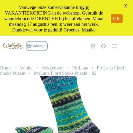
X
Vanwege onze zomervakantie krijg jij
VAKANTIEKORTING in de webshop. Gebruik de
waardeboncode DRENTHE bij het afrekenen. Vanaf
OK
maandag 17 augustus ben ik weer aan het werk.
Dankjewel voor je geduld! Groetjes, Maaike
Ga
naar
Kadootjes
Winkelwagen
de
inhoud
Home
›
Winkel
›
Sokkenwol
›
ProLana
›
ProLana Fjord
Socks Puzzle
›
ProLana Fjord Socks Puzzle – 82