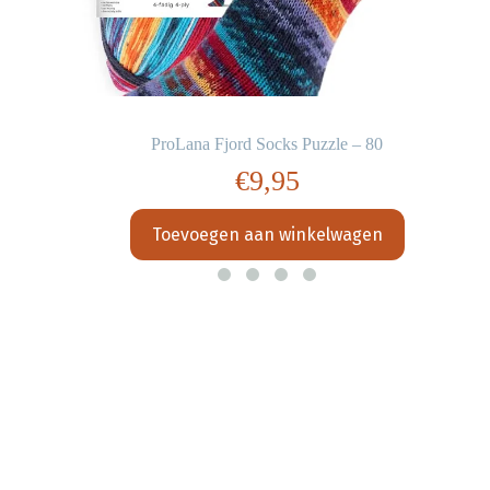
ProLana Fjord Socks Puzzle – 80
€
9,95
Toevoegen aan winkelwagen