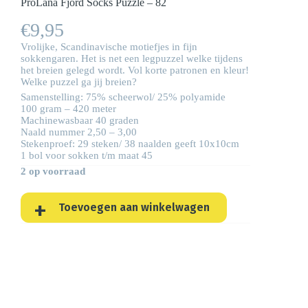
ProLana Fjord Socks Puzzle – 82
€
9,95
Vrolijke, Scandinavische motiefjes in fijn
sokkengaren. Het is net een legpuzzel welke tijdens
het breien gelegd wordt. Vol korte patronen en kleur!
Welke puzzel ga jij breien?
Samenstelling: 75% scheerwol/ 25% polyamide
100 gram – 420 meter
Machinewasbaar 40 graden
Naald nummer 2,50 – 3,00
Stekenproef: 29 steken/ 38 naalden geeft 10x10cm
1 bol voor sokken t/m maat 45
2 op voorraad
Toevoegen aan winkelwagen