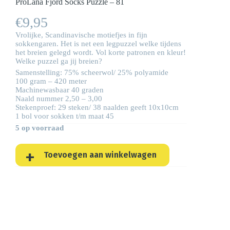
ProLana Fjord Socks Puzzle – 81
€
9,95
Vrolijke, Scandinavische motiefjes in fijn
sokkengaren. Het is net een legpuzzel welke tijdens
het breien gelegd wordt. Vol korte patronen en kleur!
Welke puzzel ga jij breien?
Samenstelling: 75% scheerwol/ 25% polyamide
100 gram – 420 meter
Machinewasbaar 40 graden
Naald nummer 2,50 – 3,00
Stekenproef: 29 steken/ 38 naalden geeft 10x10cm
1 bol voor sokken t/m maat 45
5 op voorraad
Toevoegen aan winkelwagen