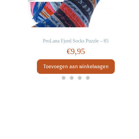
ProLana Fjord Socks Puzzle – 85
€
9,95
Toevoegen aan winkelwagen