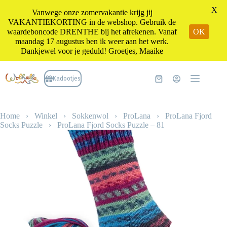
X
Vanwege onze zomervakantie krijg jij
VAKANTIEKORTING in de webshop. Gebruik de
waardeboncode DRENTHE bij het afrekenen. Vanaf
OK
maandag 17 augustus ben ik weer aan het werk.
Dankjewel voor je geduld! Groetjes, Maaike
Ga
naar
Kadootjes
Winkelwagen
de
inhoud
Home
›
Winkel
›
Sokkenwol
›
ProLana
›
ProLana Fjord
Socks Puzzle
›
ProLana Fjord Socks Puzzle – 81