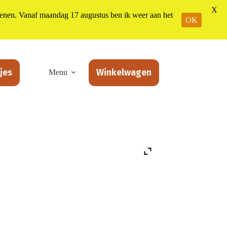
X
n. Vanaf maandag 17 augustus ben ik weer aan het
OK
jes
Winkelwagen
Menu