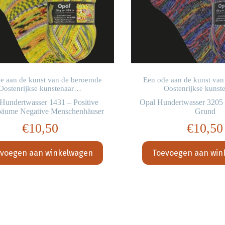
e aan de kunst van de beroemde
Een ode aan de kunst va
Oostenrijkse kunstenaar…
Oostenrijkse kuns
Hundertwasser 1431 – Positive
Opal Hundertwasser 3205 
bäume Negative Menschenhäuser
Grund
€
10,50
€
10,50
voegen aan winkelwagen
Toevoegen aan win