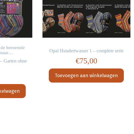
n de beroemde
Opal Hundertwasser 1 – complete serie
tenaar…
€
75,00
– Garten ohne
Toevoegen aan winkelwagen
kelwagen