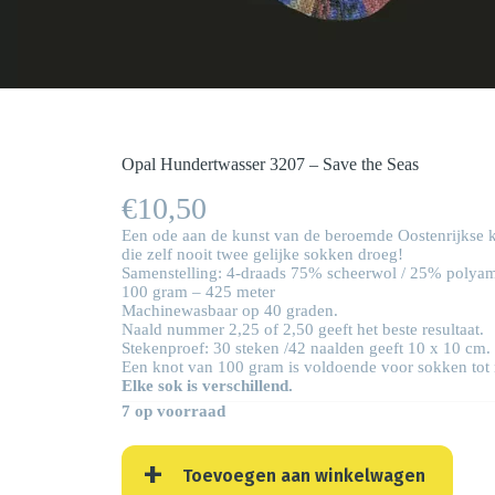
Opal Hundertwasser 3207 – Save the Seas
€
10,50
Een ode aan de kunst van de beroemde Oostenrijkse k
die zelf nooit twee gelijke sokken droeg!
Samenstelling: 4-draads 75% scheerwol / 25% polyam
100 gram – 425 meter
Machinewasbaar op 40 graden.
Naald nummer 2,25 of 2,50 geeft het beste resultaat.
Stekenproef: 30 steken /42 naalden geeft 10 x 10 cm.
Een knot van 100 gram is voldoende voor sokken tot 
Elke sok is verschillend.
7 op voorraad
Toevoegen aan winkelwagen