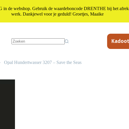
n de webshop. Gebruik de waardeboncode DRENTHE bij het afrekene
werk. Dankjewel voor je geduld! Groetjes, Maaike
Kadoot
Geen
resultaten
›
Opal Hundertwasser 3207 – Save the Seas