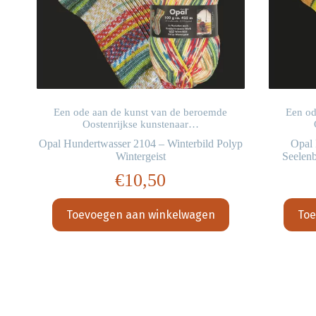
Een ode aan de kunst van de beroemde
Een od
Oostenrijkse kunstenaar…
Opal Hundertwasser 2104 – Winterbild Polyp
Opal 
Wintergeist
Seelen
€
10,50
Toevoegen aan winkelwagen
Toe