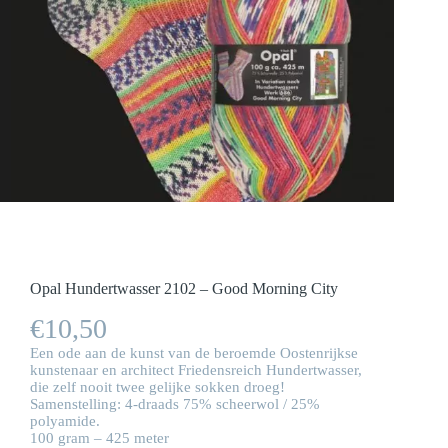
Opal Hundertwasser 2102 – Good Morning City
€
10,50
Een ode aan de kunst van de beroemde Oostenrijkse
kunstenaar en architect Friedensreich Hundertwasser,
die zelf nooit twee gelijke sokken droeg!
Samenstelling: 4-draads 75% scheerwol / 25%
polyamide.
100 gram – 425 meter