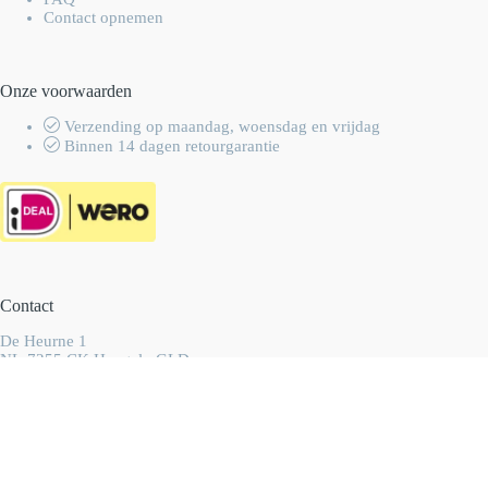
Contact opnemen
Onze voorwaarden
Verzending op maandag, woensdag en vrijdag
Binnen 14 dagen retourgarantie
Contact
De Heurne 1
NL-7255 CK Hengelo GLD
Nederland
info@wolhalla.nl
+31 (0)657349751
Copyright 2003-2026 Wolhalla
-
Algemene voorwaarden
-
Privacyverklaring
- Ontwikkeld door
Best4u Group B.V.