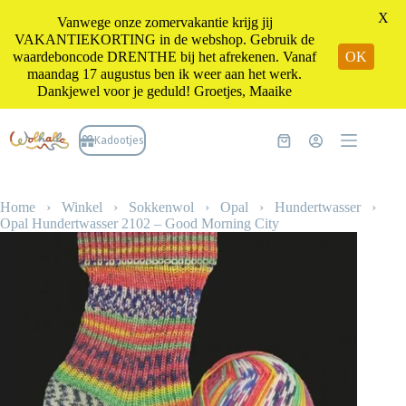
X
Vanwege onze zomervakantie krijg jij
VAKANTIEKORTING in de webshop. Gebruik de
waardeboncode DRENTHE bij het afrekenen. Vanaf
OK
maandag 17 augustus ben ik weer aan het werk.
Dankjewel voor je geduld! Groetjes, Maaike
Ga
naar
Kadootjes
Winkelwagen
de
inhoud
Home
›
Winkel
›
Sokkenwol
›
Opal
›
Hundertwasser
›
Opal Hundertwasser 2102 – Good Morning City