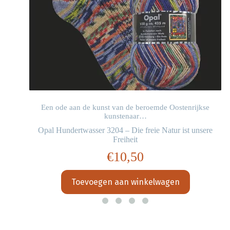
Een ode aan de kunst van de beroemde Oostenrijkse
kunstenaar…
Opal Hundertwasser 3204 – Die freie Natur ist unsere
Freiheit
€
10,50
Toevoegen aan winkelwagen