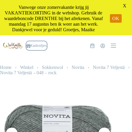
X
Vanwege onze zomervakantie krijg jij
VAKANTIEKORTING in de webshop. Gebruik de
waardeboncode DRENTHE bij het afrekenen. Vanaf
OK
maandag 17 augustus ben ik weer aan het werk.
Dankjewel voor je geduld! Groetjes, Maaike
Ga
naar
Kadootjes
Winkelwagen
de
inhoud
Home
›
Winkel
›
Sokkenwol
›
Novita
›
Novita 7 Veljestä
›
Novita 7 Veljestä – 048 – rock