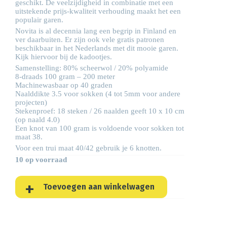
geschikt. De veelzijdigheid in combinatie met een
uitstekende prijs-kwaliteit verhouding maakt het een
populair garen.
Novita is al decennia lang een begrip in Finland en
ver daarbuiten. Er zijn ook vele gratis patronen
beschikbaar in het Nederlands met dit mooie garen.
Kijk hiervoor bij de
kadootjes
.
Samenstelling: 80% scheerwol / 20% polyamide
8-draads 100 gram – 200 meter
Machinewasbaar op 40 graden
Naalddikte 3.5 voor sokken (4 tot 5mm voor andere
projecten)
Stekenproef: 18 steken / 26 naalden geeft 10 x 10 cm
(op naald 4.0)
Een knot van 100 gram is voldoende voor sokken tot
maat 38.
Voor een trui maat 40/42 gebruik je 6 knotten.
10 op voorraad
Toevoegen aan winkelwagen