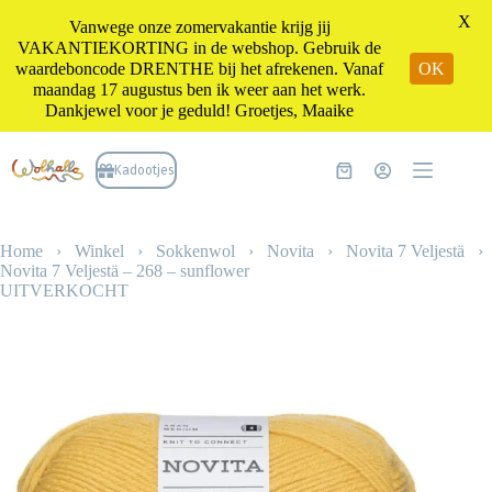
X
Vanwege onze zomervakantie krijg jij
VAKANTIEKORTING in de webshop. Gebruik de
waardeboncode DRENTHE bij het afrekenen. Vanaf
OK
maandag 17 augustus ben ik weer aan het werk.
Dankjewel voor je geduld! Groetjes, Maaike
Ga
naar
Kadootjes
Winkelwagen
de
inhoud
Home
›
Winkel
›
Sokkenwol
›
Novita
›
Novita 7 Veljestä
›
Novita 7 Veljestä – 268 – sunflower
UITVERKOCHT