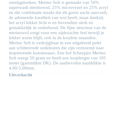
omslagdoeken. Merino Soft is gemaakt van 50%
superwash merinowol, 25% microvezel en 25% acryl
en die combinatie maakt dat dit garen zacht aanvoelt,
de ademende kwaliteit van wol heeft, maar dankzij
het acryl lekker licht is en bovendien sterk en
gemakkelijk in onderhoud. De fijne structuur van de
merinowol zorgt voor een zijdezachte feel terwijl je
lekker warm blijft, ook in de koudste maanden.
Merino Soft is verkrijgbaar in een uitgebreid palet
aan schitterende unikleuren die zijn vernoemd naar
inspirerende kunstenaars. Een bol Scheepjes Merino
Soft weegt 50 gram en heeft een looplengte van 105
meter (garendikte DK). De aanbevolen naalddikte is
4.00-5.00mm.
Uitverkocht