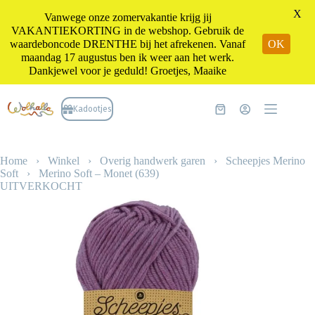
X
Vanwege onze zomervakantie krijg jij
VAKANTIEKORTING in de webshop. Gebruik de
waardeboncode DRENTHE bij het afrekenen. Vanaf
OK
maandag 17 augustus ben ik weer aan het werk.
Dankjewel voor je geduld! Groetjes, Maaike
Ga
naar
Kadootjes
Winkelwagen
de
inhoud
Home
›
Winkel
›
Overig handwerk garen
›
Scheepjes Merino
Soft
›
Merino Soft – Monet (639)
UITVERKOCHT